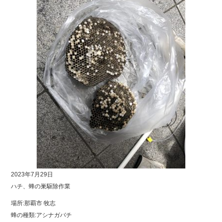
2023年7月29日
ハチ、蜂の巣駆除作業
場所:那覇市 牧志
蜂の種類:アシナガバチ