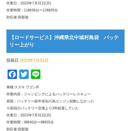
作業日：2023年7月31日(月)
作業時間：11時36分〜12時05分
対応者:與那嶺
【ロードサービス】沖縄県北中城村島袋 バッテ
リー上がり
投稿日
2023年7月31日
Facebook
Twitter
Line
車種:スズキ ワゴンR
作業内容：ジャンピングによるバッテリーレスキュー
原因：バッテリー経年劣化の為エンジン始動しなかった
※前回のバッテリー交換より3年経過していた
作業日：2023年7月31日(月)
作業時間：9時40分〜9時55分
対応者:與那嶺