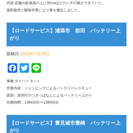
内容:店舗の給湯器の上に30cmほどのハチの巣ができていた。
薬剤散布と駆除作業により巣を撤去しました。
【ロードサービス】浦添市 前田 バッテリー上
がり
投稿日
2023年7月29日
Facebook
Twitter
Line
車種:ダイハツ タント
作業内容：ジャンピングによるバッテリーレスキュー
原因：室内灯のつきっぱなしによるバッテリー上がり
作業時間：13時30分〜13時50分
【ロードサービス】豊見城市豊崎 バッテリー上
がり