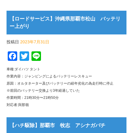
【ロードサービス】沖縄県那覇市松山 バッテリ
ー上がり
投稿日
2023年7月31日
Facebook
Twitter
Line
車種:ダイハツ タント
作業内容：ジャンピングによるバッテリーレスキュー
原因：オルタネーター及びバッテリーの経年劣化の為走行時に停止
※前回のバッテリー交換より3年経過していた
作業時間：21時30分〜21時50分
対応者:與那嶺
【ハチ駆除】那覇市 牧志 アシナガバチ